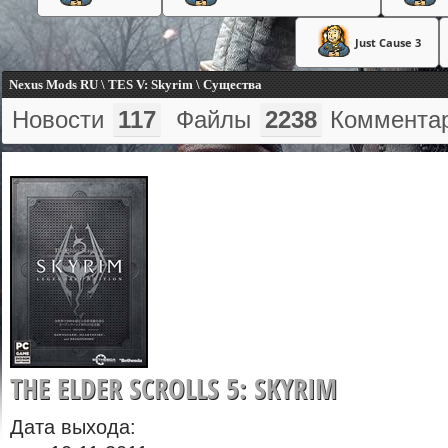
Just Cause 3
Nexus Mods RU \ TES V: Skyrim \ Существа
Новости
117
Файлы
2238
Коммента
THE ELDER SCROLLS 5: SKYRIM
Дата выхода: