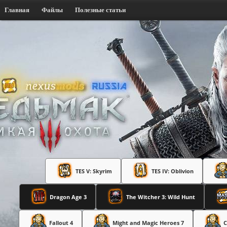
Главная
Файлы
Полезные статьи
TES V: Skyrim
TES IV: Oblivion
Dragon Age 3
The Witcher 3: Wild Hunt
Fallout 4
Might and Magic Heroes 7
C