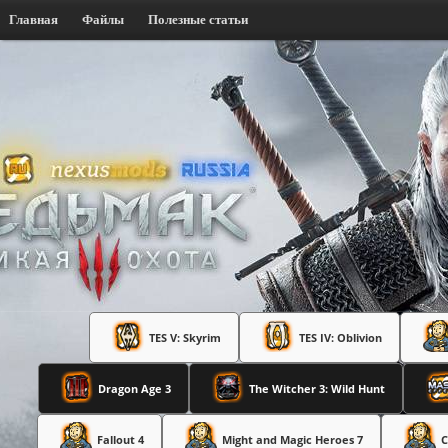
Главная
Файлы
Полезные статьи
TES V: Skyrim
TES IV: Oblivion
Dragon Age 3
The Witcher 3: Wild Hunt
Fallout 4
Might and Magic Heroes 7
C