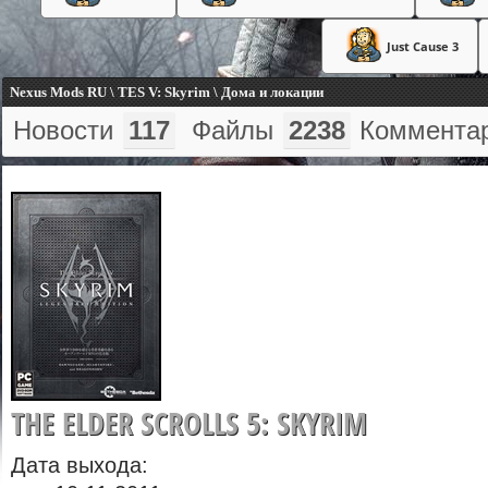
Just Cause 3
Nexus Mods RU \ TES V: Skyrim \ Дома и локации
Новости
117
Файлы
2238
Коммента
THE ELDER SCROLLS 5: SKYRIM
Дата выхода: