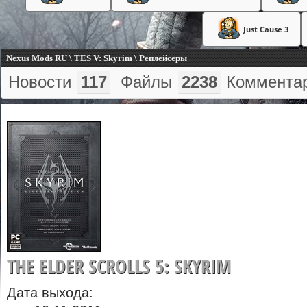
Just Cause 3
Nexus Mods RU \ TES V: Skyrim \ Реплейсеры
Новости
117
Файлы
2238
Коммента
THE ELDER SCROLLS 5: SKYRIM
Дата выхода: