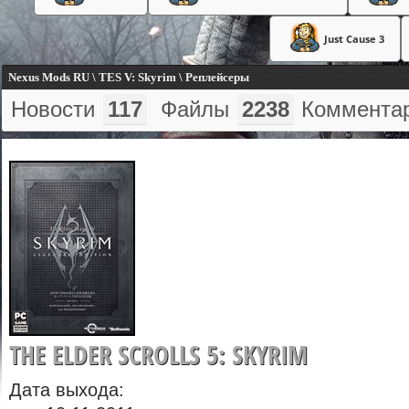
Just Cause 3
Nexus Mods RU \ TES V: Skyrim \ Реплейсеры
Новости
117
Файлы
2238
Коммента
THE ELDER SCROLLS 5: SKYRIM
Дата выхода: