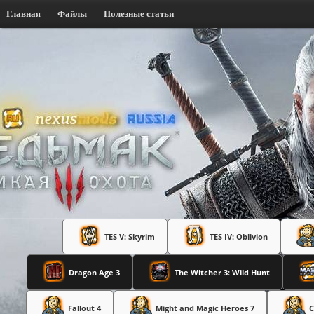
Главная
Файлы
Полезные статьи
TES V: Skyrim
TES IV: Oblivion
Dragon Age 3
The Witcher 3: Wild Hunt
Fallout 4
Might and Magic Heroes 7
C