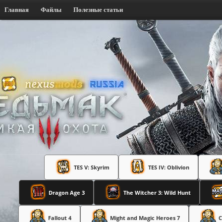
Главная
Файлы
Полезные статьи
TES V: Skyrim
TES IV: Oblivion
Dragon Age 3
The Witcher 3: Wild Hunt
Fallout 4
Might and Magic Heroes 7
C