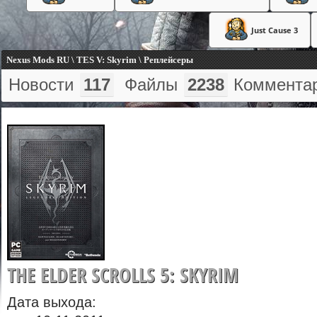
Just Cause 3
Nexus Mods RU \ TES V: Skyrim \ Реплейсеры
Новости
117
Файлы
2238
Коммента
THE ELDER SCROLLS 5: SKYRIM
Дата выхода: