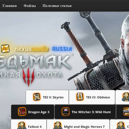
Главная
Файлы
Полезные статьи
TES V: Skyrim
TES IV: Oblivion
Dragon Age 3
The Witcher 3: Wild Hunt
Fallout 4
Might and Magic Heroes 7
C