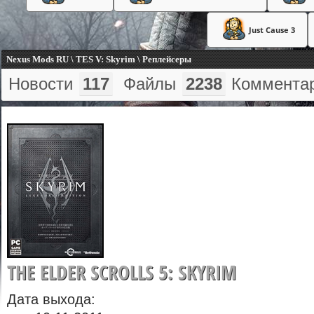
Just Cause 3
Nexus Mods RU \ TES V: Skyrim \ Реплейсеры
Новости
117
Файлы
2238
Коммента
THE ELDER SCROLLS 5: SKYRIM
Дата выхода: