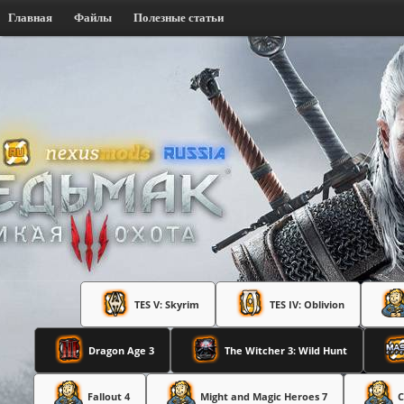
Главная
Файлы
Полезные статьи
TES V: Skyrim
TES IV: Oblivion
Dragon Age 3
The Witcher 3: Wild Hunt
Fallout 4
Might and Magic Heroes 7
C