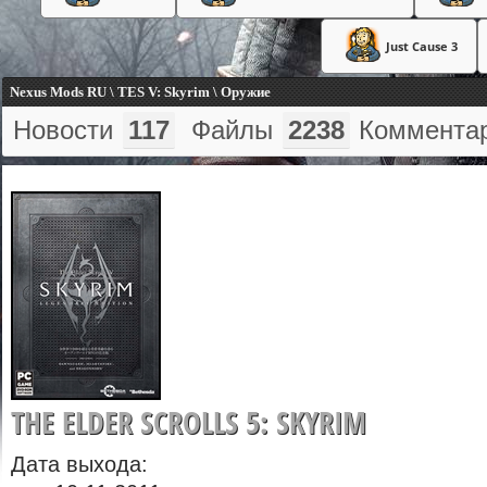
Just Cause 3
Nexus Mods RU \ TES V: Skyrim \ Оружие
Новости
117
Файлы
2238
Коммента
THE ELDER SCROLLS 5: SKYRIM
Дата выхода: