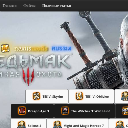
Главная
Файлы
Полезные статьи
TES V: Skyrim
TES IV: Oblivion
Dragon Age 3
The Witcher 3: Wild Hunt
Fallout 4
Might and Magic Heroes 7
C