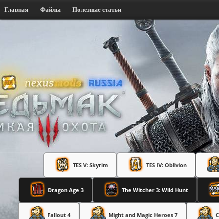
Главная
Файлы
Полезные статьи
TES V: Skyrim
TES IV: Oblivion
Dragon Age 3
The Witcher 3: Wild Hunt
Fallout 4
Might and Magic Heroes 7
C