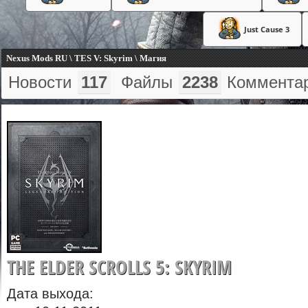
Just Cause 3
Nexus Mods RU \ TES V: Skyrim \ Магия
Новости
117
Файлы
2238
Коммента
THE ELDER SCROLLS 5: SKYRIM
Дата выхода: