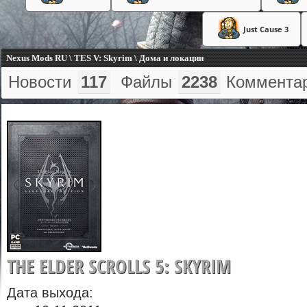
Just Cause 3
Nexus Mods RU \ TES V: Skyrim \ Дома и локации
Новости
117
Файлы
2238
Коммента
THE ELDER SCROLLS 5: SKYRIM
Дата выхода: