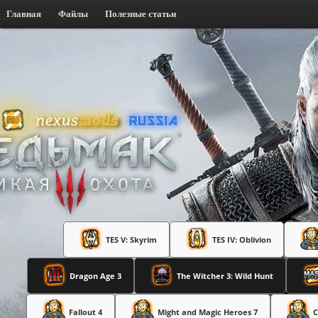
Главная
Файлы
Полезные статьи
TES V: Skyrim
TES IV: Oblivion
Dragon Age 3
The Witcher 3: Wild Hunt
Fallout 4
Might and Magic Heroes 7
C