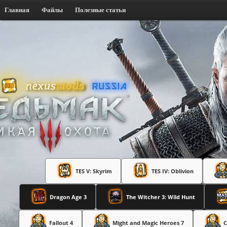
Главная
Файлы
Полезные статьи
TES V: Skyrim
TES IV: Oblivion
Dragon Age 3
The Witcher 3: Wild Hunt
Fallout 4
Might and Magic Heroes 7
C