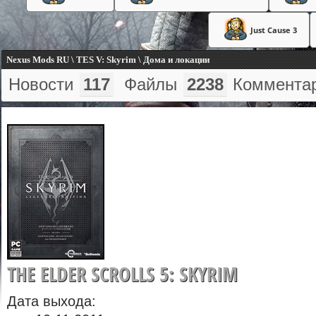
Just Cause 3
Nexus Mods RU \ TES V: Skyrim \ Дома и локации
Новости
117
Файлы
2238
Коммента
THE ELDER SCROLLS 5: SKYRIM
Дата выхода: