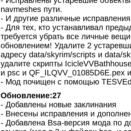
- Исправлены устаревшие объекты
navmeshes пути.
- И другие различные исправления
- Для тех, кто устанавливал пред
требуется убрать все личные вещи
обновлением! Удалите 2 устаревши
адресу data/skyrim/scripts и data/sk
удалите скрипты IcicleVVBathhouse
и psc и QF_ILQVV_01085D6E.pex и
- Мод почищен с помощью TESVEd
Обновление:27
- Добавлены новые заклинания
- Внесены исправления и дополне
- Добавлена Bsa-версия мода по 