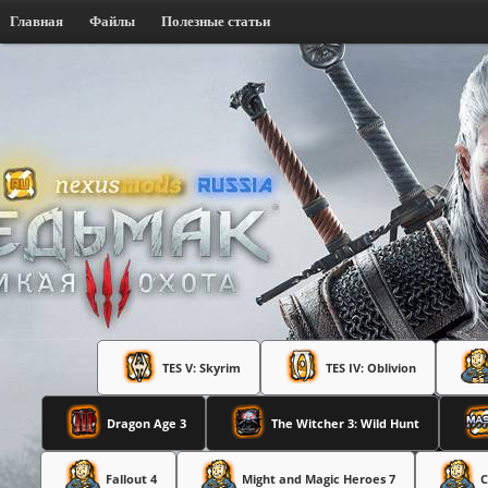
Главная
Файлы
Полезные статьи
TES V: Skyrim
TES IV: Oblivion
Dragon Age 3
The Witcher 3: Wild Hunt
Fallout 4
Might and Magic Heroes 7
C