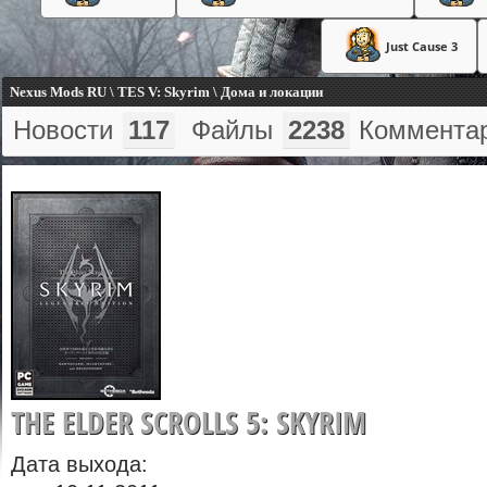
Just Cause 3
Nexus Mods RU \ TES V: Skyrim \ Дома и локации
Новости
117
Файлы
2238
Коммента
THE ELDER SCROLLS 5: SKYRIM
Дата выхода: