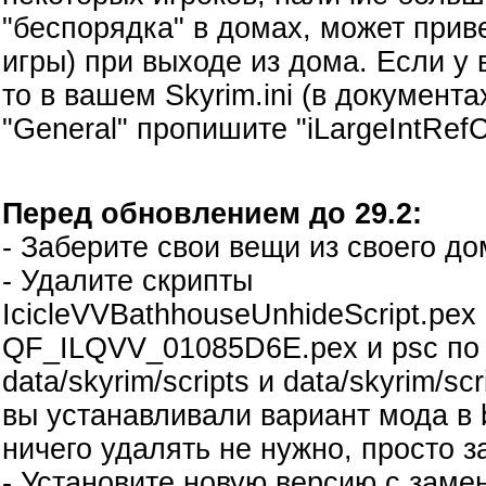
"беспорядка" в домах, может прив
игры) при выходе из дома. Если у 
то в вашем Skyrim.ini (в документа
"General" пропишите "iLargeIntRef
Перед обновлением до 29.2:
- Заберите свои вещи из своего до
- Удалите скрипты
IcicleVVBathhouseUnhideScript.pex 
QF_ILQVV_01085D6E.pex и psc по
data/skyrim/scripts и data/skyrim/sc
вы устанавливали вариант мода в 
ничего удалять не нужно, просто 
- Установите новую версию с заме