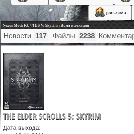
Just Cause 3
Nexus Mods RU \ TES V: Skyrim \ Дома и локации
Новости
117
Файлы
2238
Коммента
THE ELDER SCROLLS 5: SKYRIM
Дата выхода: