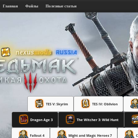
Главная
Файлы
Полезные статьи
TES V: Skyrim
TES IV: Oblivion
Dragon Age 3
The Witcher 3: Wild Hunt
Fallout 4
Might and Magic Heroes 7
C