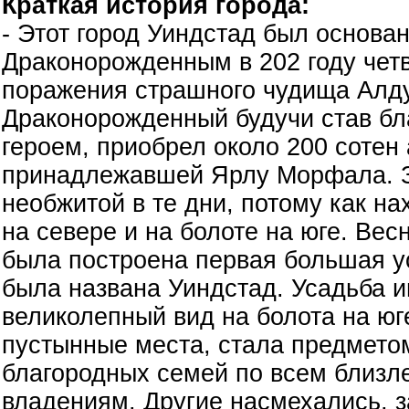
Краткая история города:
- Этот город Уиндстад был основ
Драконорожденным в 202 году чет
поражения страшного чудища Алдуи
Драконорожденный будучи став б
героем, приобрел около 200 сотен
принадлежавшей Ярлу Морфала. 
необжитой в те дни, потому как на
на севере и на болоте на юге. Весн
была построена первая большая у
была названа Уиндстад. Усадьба 
великолепный вид на болота на юг
пустынные места, стала предмето
благородных семей по всем близ
владениям. Другие насмехались, 