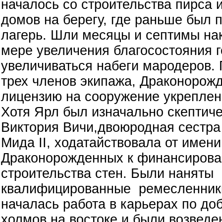
началось со строительства пирса 
домов на берегу, где раньше был 
лагерь. Шли месяцы и септимы на
мере увеличения благосостояния г
увеличиваться набеги мародеров. 
трех членов экипажа, Драконорож
лицензию на сооружение укреплени
Хотя Ярл был изначально скептиче
Виктория Вичи,двоюродная сестра
Мида II, ходатайствовала от имени
Драконорожденных к финансиров
строительства стен. Были наняты
квалифицированные ремесленники
началась работа в карьерах по до
холмов на востоке и были возвед