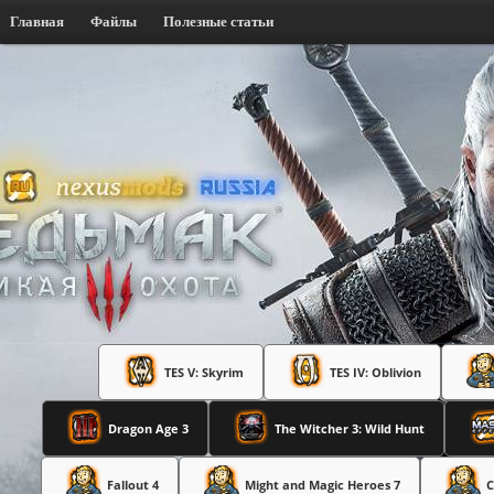
Главная
Файлы
Полезные статьи
TES V: Skyrim
TES IV: Oblivion
Dragon Age 3
The Witcher 3: Wild Hunt
Fallout 4
Might and Magic Heroes 7
C