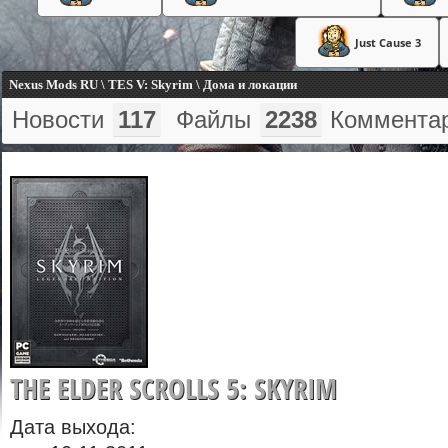
Just Cause 3
Nexus Mods RU \ TES V: Skyrim \ Дома и локации
Новости
117
Файлы
2238
Коммента
THE ELDER SCROLLS 5: SKYRIM
Дата выхода: