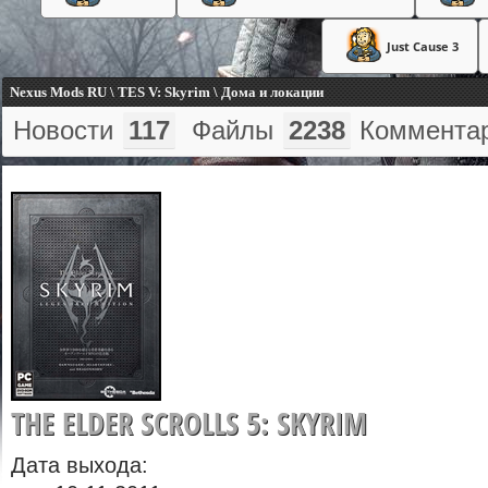
Just Cause 3
Nexus Mods RU \ TES V: Skyrim \ Дома и локации
Новости
117
Файлы
2238
Коммента
THE ELDER SCROLLS 5: SKYRIM
Дата выхода: