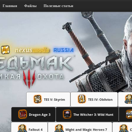
Главная
Файлы
Полезные статьи
TES V: Skyrim
TES IV: Oblivion
Dragon Age 3
The Witcher 3: Wild Hunt
Fallout 4
Might and Magic Heroes 7
C