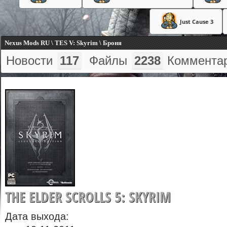
Just Cause 3
Nexus Mods RU \ TES V: Skyrim \ Броня
Новости
117
Файлы
2238
Коммента
THE ELDER SCROLLS 5: SKYRIM
Дата выхода: