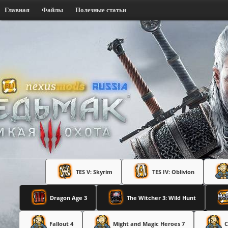
Главная
Файлы
Полезные статьи
TES V: Skyrim
TES IV: Oblivion
Dragon Age 3
The Witcher 3: Wild Hunt
Fallout 4
Might and Magic Heroes 7
C