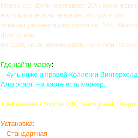
Маска Кус-Дейн поглощает 25% магическог
его в магическую энергию, но при этом
снижает регенерацию магии на 75%. Маска 
физ. урона
не дает, но ее можно одеть на шлем (визу
Где найти маску
:
- 4уть ниже и правей Коллегии Винтерхол
Алагосарт. На карте есть маркер.
Требования - Skyrim 1.9, Dawnguard, Dragon
Установка:
- Стандартная