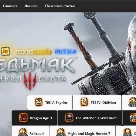
Главная
Файлы
Полезные статьи
TES V: Skyrim
TES IV: Oblivion
Dragon Age 3
The Witcher 3: Wild Hunt
Fallout 4
Might and Magic Heroes 7
C