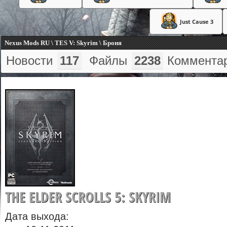
Just Cause 3
Nexus Mods RU \ TES V: Skyrim \ Броня
Новости
117
Файлы
2238
Коммента
THE ELDER SCROLLS 5: SKYRIM
Дата выхода: