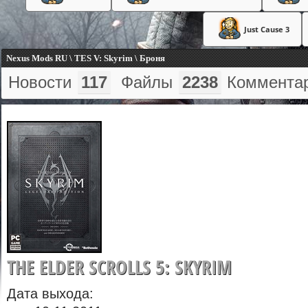
Just Cause 3
Nexus Mods RU \ TES V: Skyrim \ Броня
Новости
117
Файлы
2238
Коммента
THE ELDER SCROLLS 5: SKYRIM
Дата выхода: