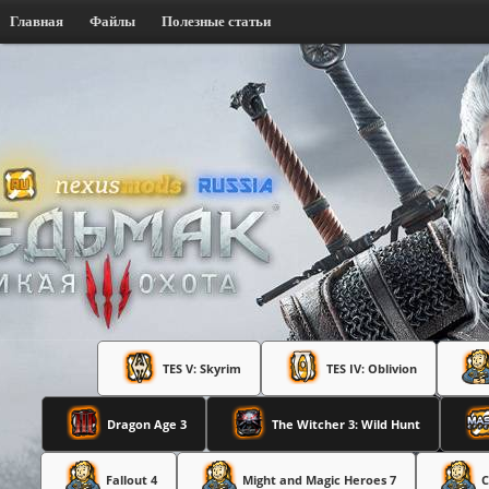
Главная
Файлы
Полезные статьи
TES V: Skyrim
TES IV: Oblivion
Dragon Age 3
The Witcher 3: Wild Hunt
Fallout 4
Might and Magic Heroes 7
C