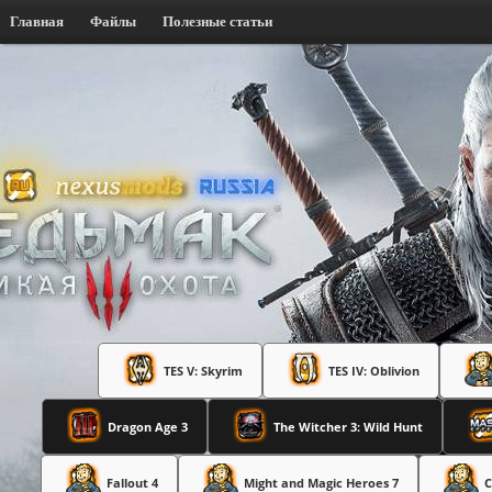
Главная
Файлы
Полезные статьи
TES V: Skyrim
TES IV: Oblivion
Dragon Age 3
The Witcher 3: Wild Hunt
Fallout 4
Might and Magic Heroes 7
C