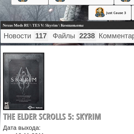
Just Cause 3
Nexus Mods RU \ TES V: Skyrim \ Компаньоны
Новости
117
Файлы
2238
Коммента
THE ELDER SCROLLS 5: SKYRIM
Дата выхода: