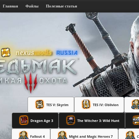
Главная
Файлы
Полезные статьи
TES V: Skyrim
TES IV: Oblivion
Dragon Age 3
The Witcher 3: Wild Hunt
Fallout 4
Might and Magic Heroes 7
C