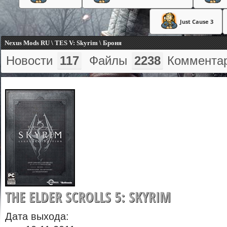
Just Cause 3
Nexus Mods RU \ TES V: Skyrim \ Броня
Новости
117
Файлы
2238
Коммента
THE ELDER SCROLLS 5: SKYRIM
Дата выхода: