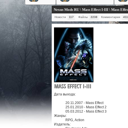
Nexus Mods RU \ Mass Effect I-III \ Mass Effec
Новости
117
Файлы
2238
Комментарии
411
MASS EFFECT I-III
Дата выхода:
20.11.2007 - Mass Effect
25.01.2010 - Mass Effect 2
05.03.2012 - Mass Effect 3
Жанры:
RPG, Action
Издатель: