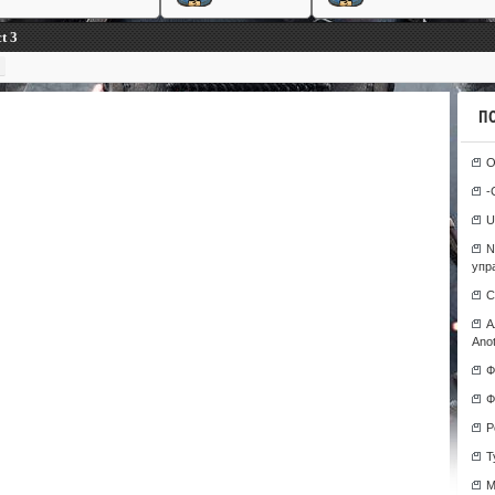
t 3
П
О
-
U
N
упр
С
А
Anot
Ф
Ф
Р
T
М