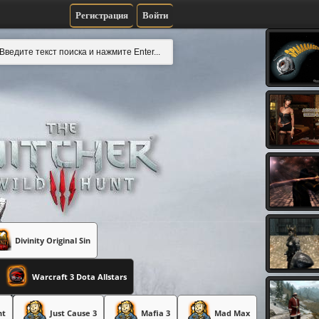
Регистрация
Войти
Divinity Original Sin
Warcraft 3 Dota Allstars
nt
Just Cause 3
Mafia 3
Mad Max