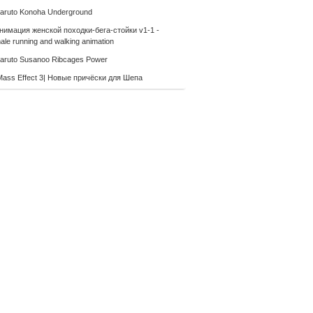
aruto Konoha Underground
нимация женской походки-бега-стойки v1-1 -
le running and walking animation
aruto Susanoo Ribcages Power
Mass Effect 3| Новые причёски для Шепа