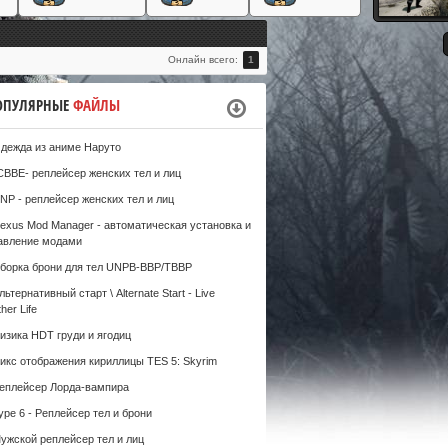
#
Онлайн всего:
1
ОПУЛЯРНЫЕ
ФАЙЛЫ
дежда из аниме Наруто
CBBE- реплейсер женских тел и лиц
NP - реплейсер женских тел и лиц
exus Mod Manager - автоматическая установка и
авление модами
борка брони для тел UNPB-BBP/TBBP
льтернативный старт \ Alternate Start - Live
her Life
изика HDT груди и ягодиц
икс отображения кириллицы TES 5: Skyrim
еплейсер Лорда-вампира
ype 6 - Реплейсер тел и брони
ужской реплейсер тел и лиц