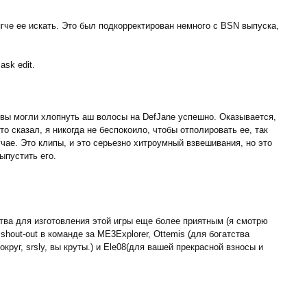
ягче ее искать. Это был подкорректирован немного с BSN выпуска,
sk edit.
вы могли хлопнуть аш волосы на DefJane успешно. Оказывается,
о сказал, я никогда не беспокоило, чтобы отполировать ее, так
чае. Это клипы, и это серьезно хитроумный взвешивания, но это
выпустить его.
ва для изготовления этой игры еще более приятным (я смотрю
shout-out в команде за
ME3Explorer
,
Ottemis
(для богатства
руг, srsly, вы круты.) и
Ele08
(для вашей прекрасной взносы и