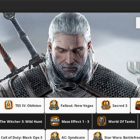
TES IV: Oblivion
Fallout: New Vegas
Sacred 3
The Witcher 3: Wild Hunt
Mass Effect 1 - 3
World Of Tanks
Call of Duty: Black Ops 3
AC: Syndicate
Star Wars: Battlefro