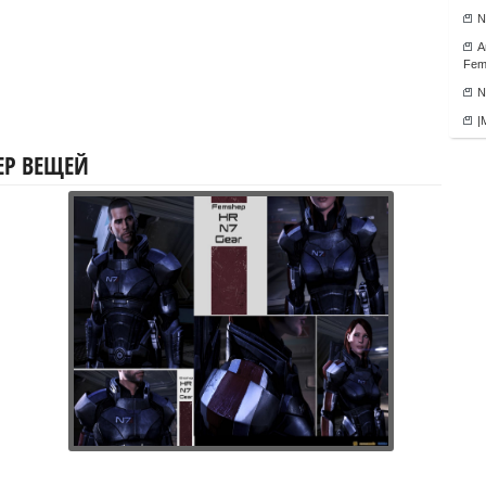
N
А
Fema
N
|
СЕР ВЕЩЕЙ