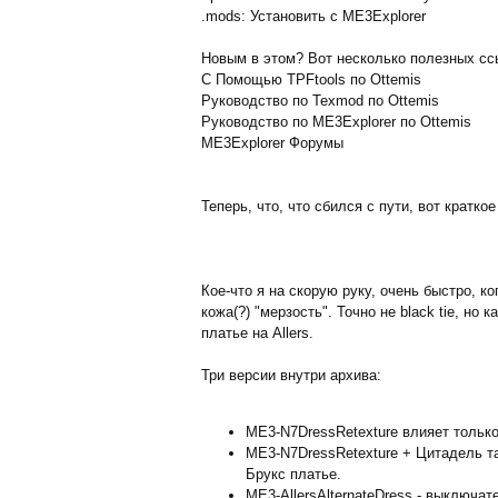
.mods: Установить с
ME3Explorer
Новым в этом? Вот несколько полезных сс
С Помощью TPFtools
по
Ottemis
Руководство по Texmod
по
Ottemis
Руководство по ME3Explorer
по
Ottemis
ME3Explorer Форумы
Теперь, что, что сбился с пути, вот кратко
Кое-что я на скорую руку, очень быстро, к
кожа(?) "мерзость". Точно не black tie, но
платье на Allers.
Три версии внутри архива:
ME3-N7DressRetexture влияет только
ME3-N7DressRetexture + Цитадель так
Брукс платье.
ME3-AllersAlternateDress - выключате