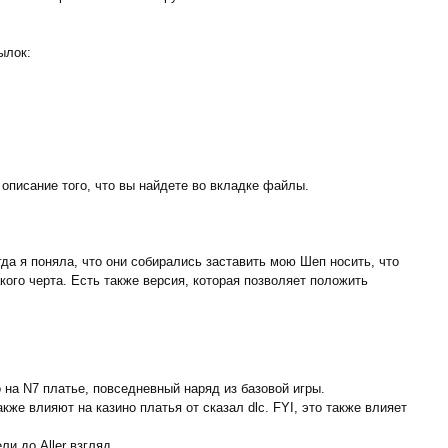
ылок:
е описание того, что вы найдете во вкладке файлы.
огда я поняла, что они собирались заставить мою Шеп носить, что
 какого черта. Есть также версия, которая позволяет положить
 на N7 платье, повседневный наряд из базовой игры.
же влияют на казино платья от сказал dlc. FYI, это также влияет
ли до Aller взгляд.