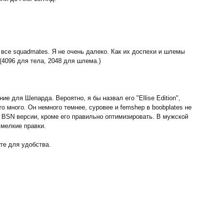
 все squadmates. Я не очень далеко. Как их доспехи и шлемы
(4096 для тела, 2048 для шлема.)
ие для Шепарда. Вероятно, я бы назвал его "Ellise Edition",
то много. Он немного темнее, суровее и femshep в boobplates не
к BSN версии, кроме его правильно оптимизировать. В мужской
 мелкие правки.
те для удобства.