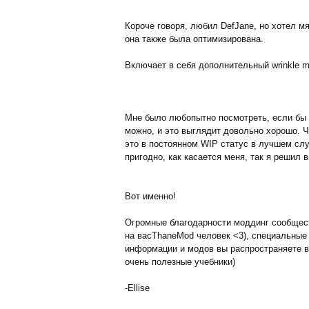
Короче говоря, любил DefJane, но хотел м
она также была оптимизирована.
Включает в себя дополнительный wrinkle ma
Мне было любопытно посмотреть, если бы 
можно, и это выглядит довольно хорошо. Чт
это в постоянном WIP статус в лучшем слу
пригодно, как касается меня, так я решил 
Вот именно!
Огромные благодарности моддинг сообщест
на вас
ThaneMod
человек <3), специальные 
информации и модов вы распространяете вок
очень полезные учебники)
-Ellise