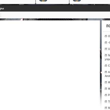
гры
П
О
-
U
N
упр
С
А
Anot
Ф
Ф
Р
T
М