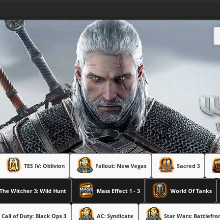
TES IV: Oblivion
Fallout: New Vegas
Sacred 3
The Witcher 3: Wild Hunt
Mass Effect 1 - 3
World Of Tanks
Call of Duty: Black Ops 3
AC: Syndicate
Star Wars: Battlefro