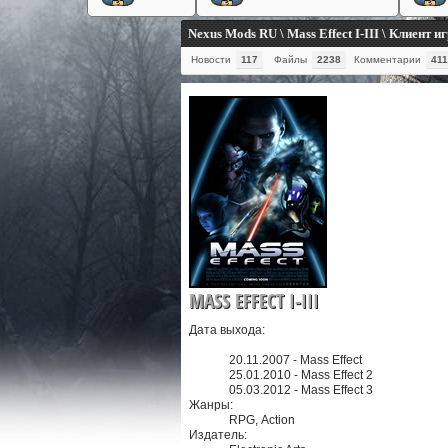
Nexus Mods RU \ Mass Effect I-III \ Клиент и
Новости
117
Файлы
2238
Комментарии
411
MASS EFFECT I-III
Дата выхода:
20.11.2007 - Mass Effect
25.01.2010 - Mass Effect 2
05.03.2012 - Mass Effect 3
Жанры:
RPG, Action
Издатель: