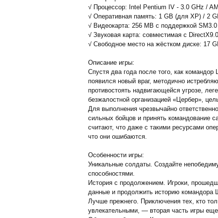
√ Процессор: Intel Pentium IV - 3.0 GHz / A
√ Оперативная память: 1 GB (для XP) / 2 GB
√ Видеокарта: 256 MB с поддержкой SM3.0 
√ Звуковая карта: совместимая с DirectX9.
√ Свободное место на жёстком диске: 17 
Описание игры:
Спустя два года после того, как командор
появился новый враг, методично истребля
противостоять надвигающейся угрозе, лег
безжалостной организацией «Цербер», цел
Для выполнения чрезвычайно ответственно
сильных бойцов и принять командование с
считают, что даже с такими ресурсами опе
что они ошибаются.
Особенности игры:
Уникальные солдаты. Создайте непобедиму
способностями.
История с продолжением. Игроки, прошедши
данные и продолжить историю командора 
Лучше прежнего. Приключения тех, кто тол
увлекательными, — вторая часть игры еще