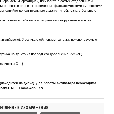
м кораблем «Нормандия», побывайте в самых отдаленных и
таинственные планеты, населенные фантастическими существами.
выполняйте дополнительные задания, чтобы узнать больше о
е включает в себя весь официальный загружаемый контент.
английского), 3 ролика с обучением, аттракт, неиспользуемые
ыка на ту, что из последнего дополнения "Arrival")
иблиотеки C++}
(находится на диске). Для работы активатора необходима
пакет .NET Framework. 3.5
ЕПЛЕННЫЕ ИЗОБРАЖЕНИЯ