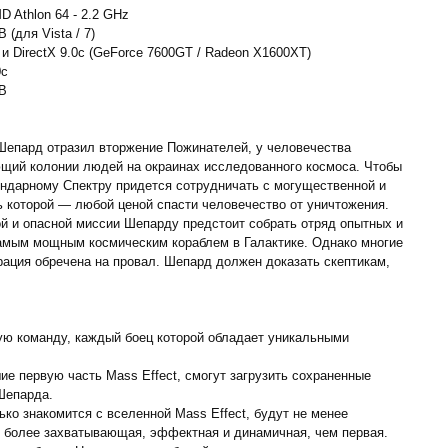
MD Athlon 64 - 2.2 GHz
 (для Vista / 7)
и DirectX 9.0c (GeForce 7600GT / Radeon X1600XT)
0c
GB
 Шепард отразил вторжение Пожинателей, у человечества
ющий колонии людей на окраинах исследованного космоса. Чтобы
ендарному Спектру придется сотрудничать с могущественной и
ь которой — любой ценой спасти человечество от уничтожения.
й и опасной миссии Шепарду предстоит собрать отряд опытных и
амым мощным космическим кораблем в Галактике. Однако многие
рация обречена на провал. Шепард должен доказать скептикам,
ю команду, каждый боец которой обладает уникальными
е первую часть Mass Effect, смогут загрузить сохраненные
Шепарда.
ько знакомится с вселенной Mass Effect, будут не менее
 более захватывающая, эффектная и динамичная, чем первая.