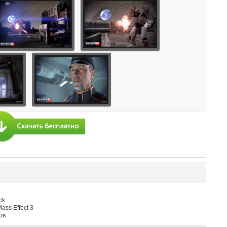
ck
ass Effect 3
ов