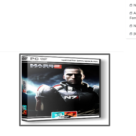
N
А
Fema
N
|