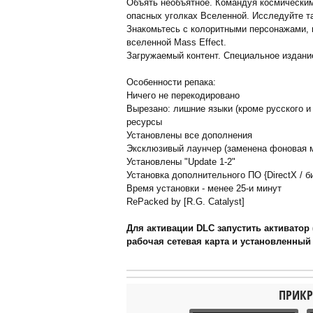
Объять необъятное. Командуя космически
опасных уголках Вселенной. Исследуйте 
Знакомьтесь с колоритными персонажами, 
вселенной Mass Effect.
Загружаемый контент. Специальное издани
Особенности репака:
Ничего не перекодировано
Вырезано: лишние языки (кроме русского и 
ресурсы
Установлены все дополнения
Эксклюзивый лаунчер (заменена фоновая муз
Установлены "Update 1-2"
Установка дополнительного ПО {DirectX / б
Время установки - менее 25-и минут
RePacked by [R.G. Catalyst]
Для активации DLC запустить активатор 
рабочая сетевая карта и установленный 
ПРИКР