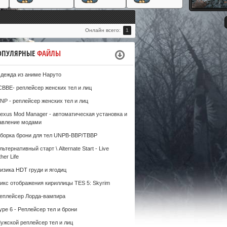
#
Онлайн всего:
1
ОПУЛЯРНЫЕ
ФАЙЛЫ
дежда из аниме Наруто
CBBE- реплейсер женских тел и лиц
NP - реплейсер женских тел и лиц
exus Mod Manager - автоматическая установка и
авление модами
борка брони для тел UNPB-BBP/TBBP
льтернативный старт \ Alternate Start - Live
her Life
изика HDT груди и ягодиц
икс отображения кириллицы TES 5: Skyrim
еплейсер Лорда-вампира
ype 6 - Реплейсер тел и брони
ужской реплейсер тел и лиц