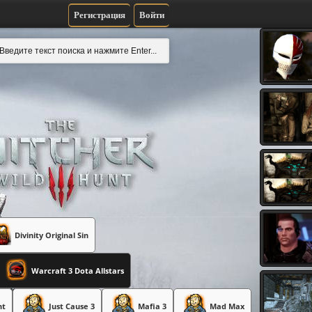
Регистрация
Войти
Divinity Original Sin
Warcraft 3 Dota Allstars
nt
Just Cause 3
Mafia 3
Mad Max