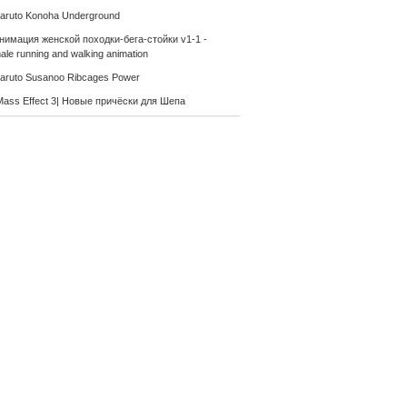
aruto Konoha Underground
нимация женской походки-бега-стойки v1-1 -
le running and walking animation
aruto Susanoo Ribcages Power
Mass Effect 3| Новые причёски для Шепа