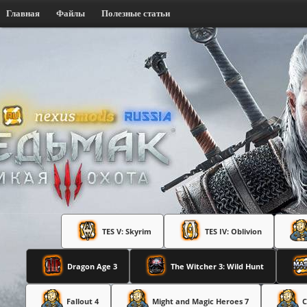
Главная
Файлы
Полезные статьи
TES V: Skyrim
TES IV: Oblivion
Dragon Age 3
The Witcher 3: Wild Hunt
Fallout 4
Might and Magic Heroes 7
C