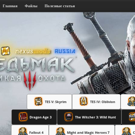
Главная
Файлы
Полезные статьи
TES V: Skyrim
TES IV: Oblivion
Dragon Age 3
The Witcher 3: Wild Hunt
Fallout 4
Might and Magic Heroes 7
C