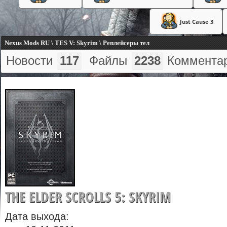
Just Cause 3
Nexus Mods RU \ TES V: Skyrim \ Реплейсеры тел
Новости
117
Файлы
2238
Коммента
THE ELDER SCROLLS 5: SKYRIM
Дата выхода: