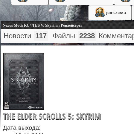
Just Cause 3
Nexus Mods RU \ TES V: Skyrim \ Реплейсеры
Новости
117
Файлы
2238
Коммента
THE ELDER SCROLLS 5: SKYRIM
Дата выхода: