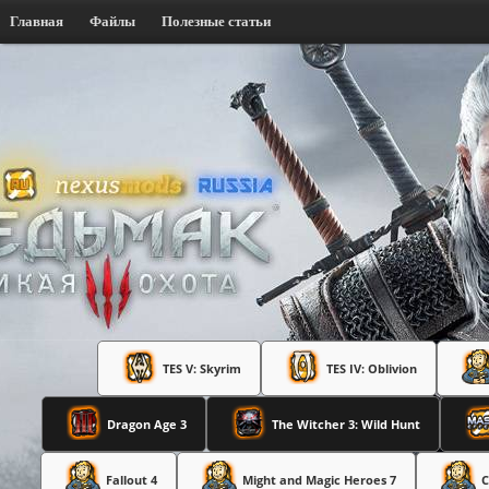
Главная
Файлы
Полезные статьи
TES V: Skyrim
TES IV: Oblivion
Dragon Age 3
The Witcher 3: Wild Hunt
Fallout 4
Might and Magic Heroes 7
C