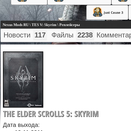
Just Cause 3
Nexus Mods RU \ TES V: Skyrim \ Реплейсеры
Новости
117
Файлы
2238
Коммента
THE ELDER SCROLLS 5: SKYRIM
Дата выхода: