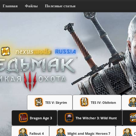
Главная
Файлы
Полезные статьи
TES V: Skyrim
TES IV: Oblivion
Dragon Age 3
The Witcher 3: Wild Hunt
Fallout 4
Might and Magic Heroes 7
C