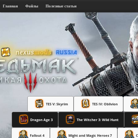
Главная
Файлы
Полезные статьи
TES V: Skyrim
TES IV: Oblivion
Dragon Age 3
The Witcher 3: Wild Hunt
Fallout 4
Might and Magic Heroes 7
C