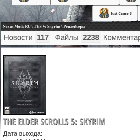
Just Cause 3
Nexus Mods RU \ TES V: Skyrim \ Реплейсеры
Новости
117
Файлы
2238
Коммента
THE ELDER SCROLLS 5: SKYRIM
Дата выхода: