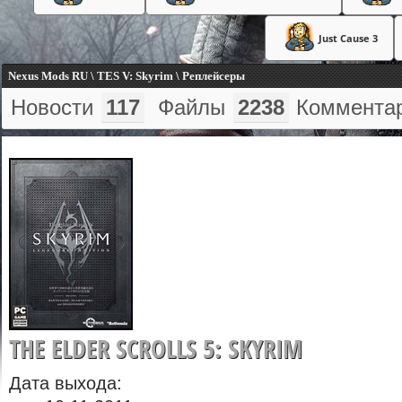
Just Cause 3
Nexus Mods RU \ TES V: Skyrim \ Реплейсеры
Новости
117
Файлы
2238
Коммента
THE ELDER SCROLLS 5: SKYRIM
Дата выхода: