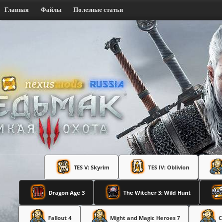
Главная
Файлы
Полезные статьи
TES V: Skyrim
TES IV: Oblivion
Dragon Age 3
The Witcher 3: Wild Hunt
Fallout 4
Might and Magic Heroes 7
C