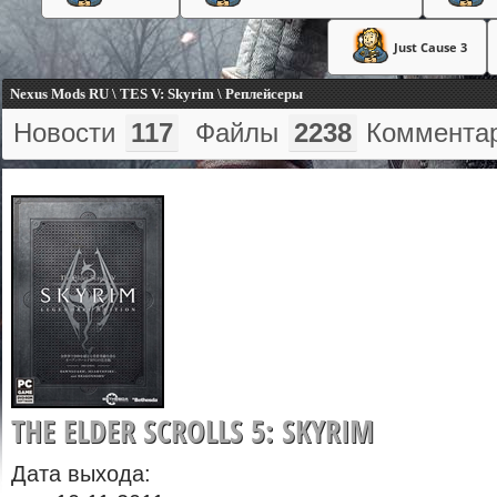
Just Cause 3
Nexus Mods RU \ TES V: Skyrim \ Реплейсеры
Новости
117
Файлы
2238
Коммента
THE ELDER SCROLLS 5: SKYRIM
Дата выхода: