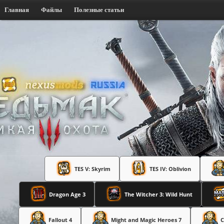
Главная
Файлы
Полезные статьи
TES V: Skyrim
TES IV: Oblivion
Dragon Age 3
The Witcher 3: Wild Hunt
Fallout 4
Might and Magic Heroes 7
C