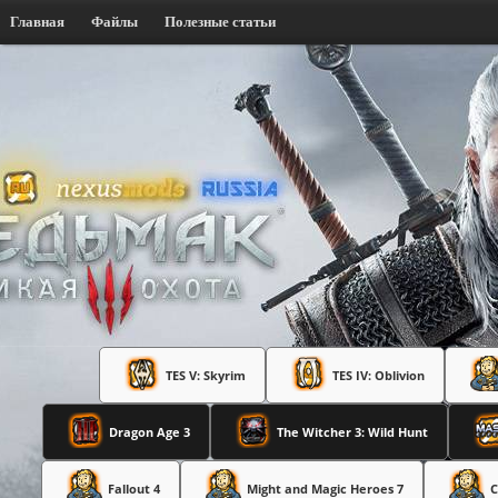
Главная
Файлы
Полезные статьи
TES V: Skyrim
TES IV: Oblivion
Dragon Age 3
The Witcher 3: Wild Hunt
Fallout 4
Might and Magic Heroes 7
C