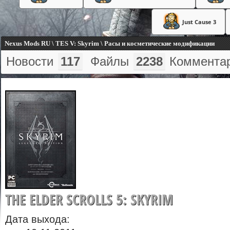
Just Cause 3
Nexus Mods RU \ TES V: Skyrim \ Расы и косметические модификации
Новости
117
Файлы
2238
Коммента
THE ELDER SCROLLS 5: SKYRIM
Дата выхода: