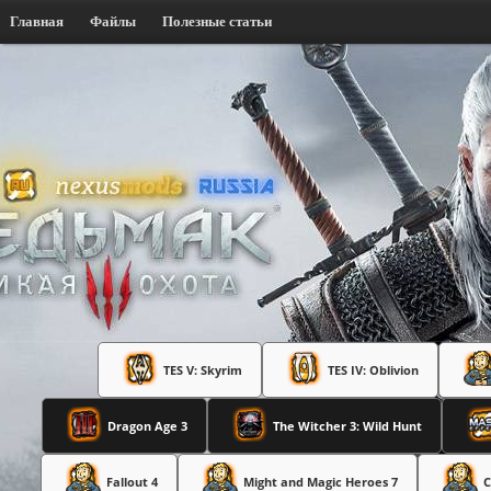
Главная
Файлы
Полезные статьи
TES V: Skyrim
TES IV: Oblivion
Dragon Age 3
The Witcher 3: Wild Hunt
Fallout 4
Might and Magic Heroes 7
C