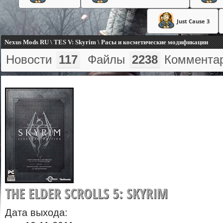
Just Cause 3
Nexus Mods RU \ TES V: Skyrim \ Расы и косметические модификации
Новости
117
Файлы
2238
Коммента
THE ELDER SCROLLS 5: SKYRIM
Дата выхода: