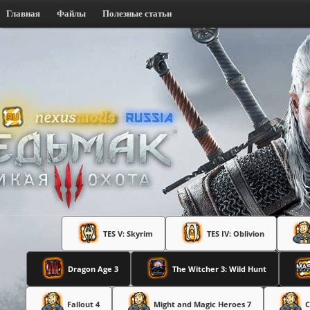
Главная
Файлы
Полезные статьи
TES V: Skyrim
TES IV: Oblivion
Dragon Age 3
The Witcher 3: Wild Hunt
Fallout 4
Might and Magic Heroes 7
C