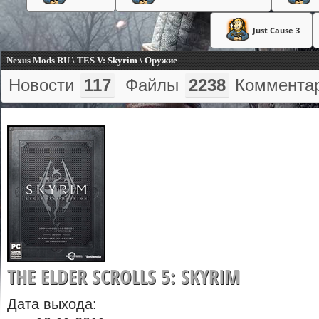
Just Cause 3
Nexus Mods RU \ TES V: Skyrim \ Оружие
Новости
117
Файлы
2238
Коммента
THE ELDER SCROLLS 5: SKYRIM
Дата выхода: