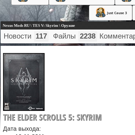
Just Cause 3
Nexus Mods RU \ TES V: Skyrim \ Оружие
Новости
117
Файлы
2238
Коммента
THE ELDER SCROLLS 5: SKYRIM
Дата выхода: