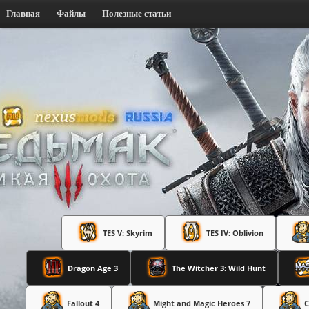
Главная
Файлы
Полезные статьи
TES V: Skyrim
TES IV: Oblivion
Dragon Age 3
The Witcher 3: Wild Hunt
Fallout 4
Might and Magic Heroes 7
C