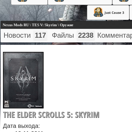
Just Cause 3
Nexus Mods RU \ TES V: Skyrim \ Оружие
Новости
117
Файлы
2238
Коммента
THE ELDER SCROLLS 5: SKYRIM
Дата выхода: