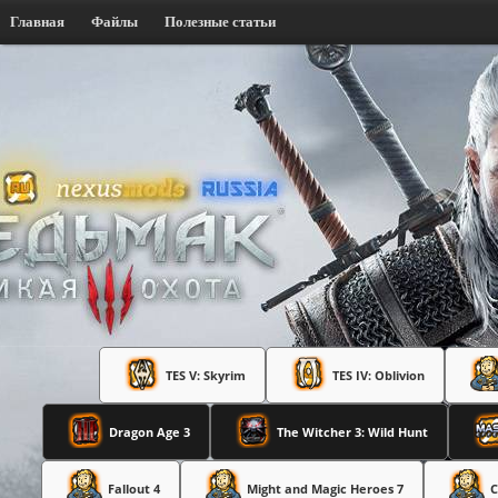
Главная
Файлы
Полезные статьи
TES V: Skyrim
TES IV: Oblivion
Dragon Age 3
The Witcher 3: Wild Hunt
Fallout 4
Might and Magic Heroes 7
C