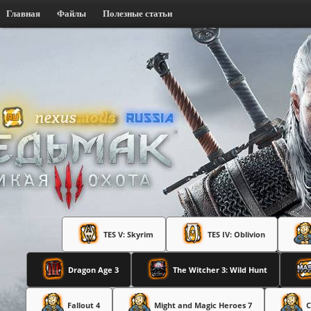
Главная
Файлы
Полезные статьи
TES V: Skyrim
TES IV: Oblivion
Dragon Age 3
The Witcher 3: Wild Hunt
Fallout 4
Might and Magic Heroes 7
C