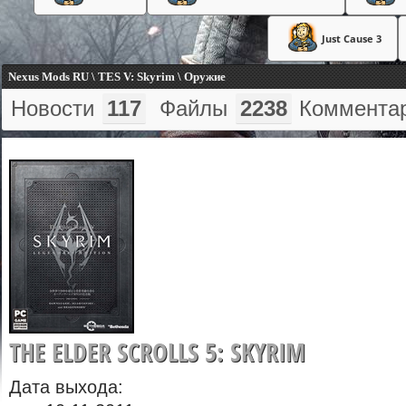
Just Cause 3
Nexus Mods RU \ TES V: Skyrim \ Оружие
Новости
117
Файлы
2238
Коммента
THE ELDER SCROLLS 5: SKYRIM
Дата выхода: