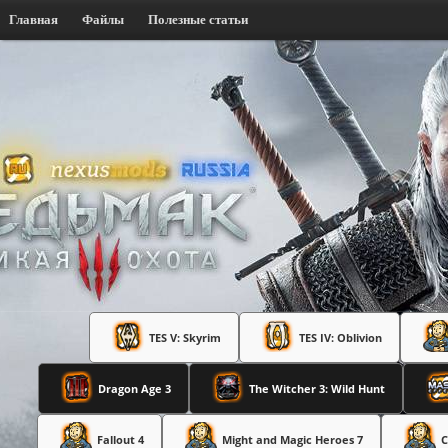
Главная
Файлы
Полезные статьи
TES V: Skyrim
TES IV: Oblivion
Dragon Age 3
The Witcher 3: Wild Hunt
Fallout 4
Might and Magic Heroes 7
C