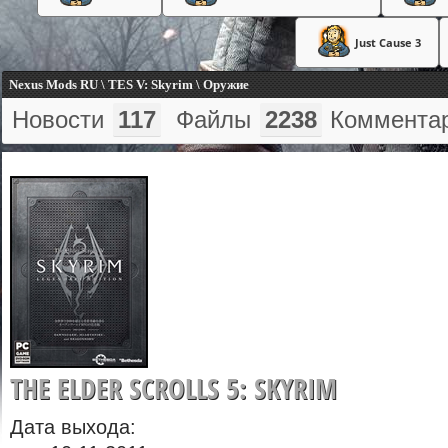
Just Cause 3
Nexus Mods RU \ TES V: Skyrim \ Оружие
Новости
117
Файлы
2238
Коммента
THE ELDER SCROLLS 5: SKYRIM
Дата выхода: