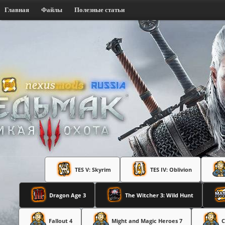
Главная
Файлы
Полезные статьи
TES V: Skyrim
TES IV: Oblivion
Dragon Age 3
The Witcher 3: Wild Hunt
Fallout 4
Might and Magic Heroes 7
C