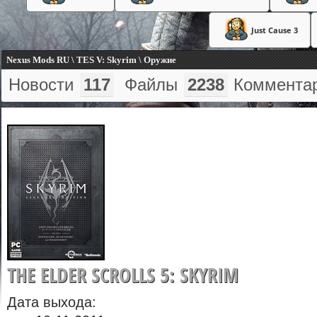
Just Cause 3
Nexus Mods RU \ TES V: Skyrim \ Оружие
Новости
117
Файлы
2238
Коммента
THE ELDER SCROLLS 5: SKYRIM
Дата выхода: