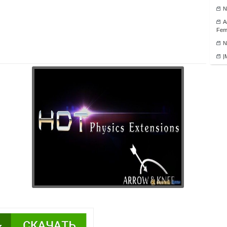
N
А
Fema
N
|