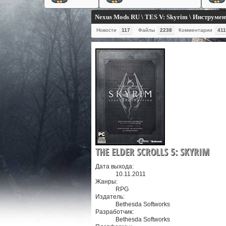
Nexus Mods RU \ TES V: Skyrim \ Инструме
Новости
117
Файлы
2238
Комментарии
411
THE ELDER SCROLLS 5: SKYRIM
Дата выхода:
10.11.2011
Жанры:
RPG
Издатель:
Bethesda Softworks
Разработчик:
Bethesda Softworks