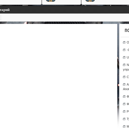
нтарий
П
О
-
U
N
упр
С
А
Anot
Ф
Ф
Р
T
М