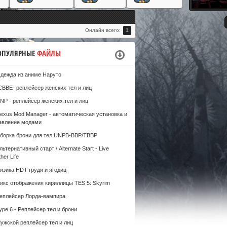
#
Онлайн всего:
1
ОПУЛЯРНЫЕ
ФАЙЛЫ
дежда из аниме Наруто
CBBE- реплейсер женских тел и лиц
NP - реплейсер женских тел и лиц
exus Mod Manager - автоматическая установка и
авление модами
борка брони для тел UNPB-BBP/TBBP
льтернативный старт \ Alternate Start - Live
her Life
изика HDT груди и ягодиц
икс отображения кириллицы TES 5: Skyrim
еплейсер Лорда-вампира
ype 6 - Реплейсер тел и брони
ужской реплейсер тел и лиц