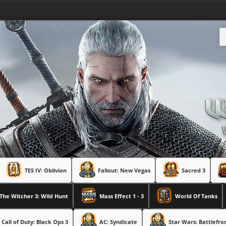
TES IV: Oblivion
Fallout: New Vegas
Sacred 3
The Witcher 3: Wild Hunt
Mass Effect 1 - 3
World Of Tanks
Call of Duty: Black Ops 3
AC: Syndicate
Star Wars: Battlefro