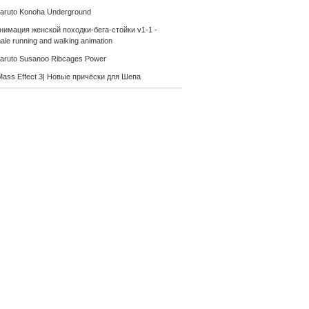
aruto Konoha Underground
нимация женской походки-бега-стойки v1-1 -
le running and walking animation
aruto Susanoo Ribcages Power
Mass Effect 3| Новые причёски для Шепа