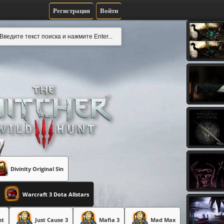
Регистрация
Войти
Divinity Original Sin
Warcraft 3 Dota Allstars
nt
Just Cause 3
Mafia 3
Mad Max