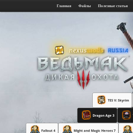
Главная
Файлы
Полезные статьи
TES V: Skyrim
Dragon Age 3
Fallout 4
Might and Magic Heroes 7