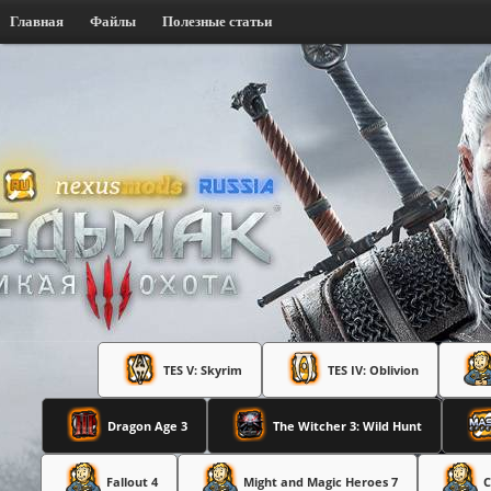
Главная
Файлы
Полезные статьи
TES V: Skyrim
TES IV: Oblivion
Dragon Age 3
The Witcher 3: Wild Hunt
Fallout 4
Might and Magic Heroes 7
C