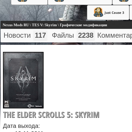
Just Cause 3
Nexus Mods RU \ TES V: Skyrim \ Графические модификации
Новости
117
Файлы
2238
Коммента
THE ELDER SCROLLS 5: SKYRIM
Дата выхода: