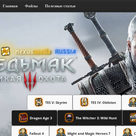
Главная
Файлы
Полезные статьи
TES V: Skyrim
TES IV: Oblivion
Dragon Age 3
The Witcher 3: Wild Hunt
Fallout 4
Might and Magic Heroes 7
C