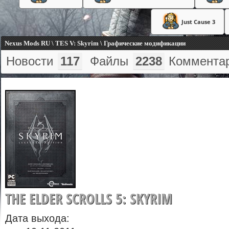
Just Cause 3
Nexus Mods RU \ TES V: Skyrim \ Графические модификации
Новости
117
Файлы
2238
Коммента
THE ELDER SCROLLS 5: SKYRIM
Дата выхода: