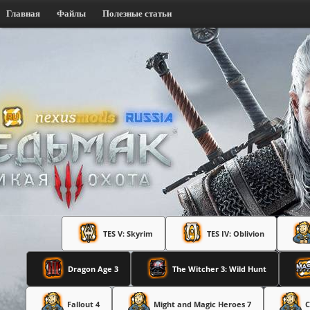
Главная
Файлы
Полезные статьи
TES V: Skyrim
TES IV: Oblivion
Dragon Age 3
The Witcher 3: Wild Hunt
Fallout 4
Might and Magic Heroes 7
C