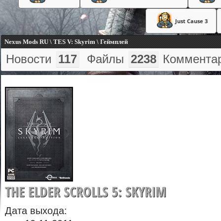
Just Cause 3
Nexus Mods RU \ TES V: Skyrim \ Геймплей
Новости
117
Файлы
2238
Коммента
THE ELDER SCROLLS 5: SKYRIM
Дата выхода: