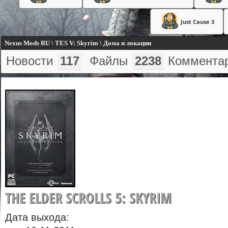
Just Cause 3
Nexus Mods RU \ TES V: Skyrim \ Дома и локации
Новости
117
Файлы
2238
Коммента
THE ELDER SCROLLS 5: SKYRIM
Дата выхода: