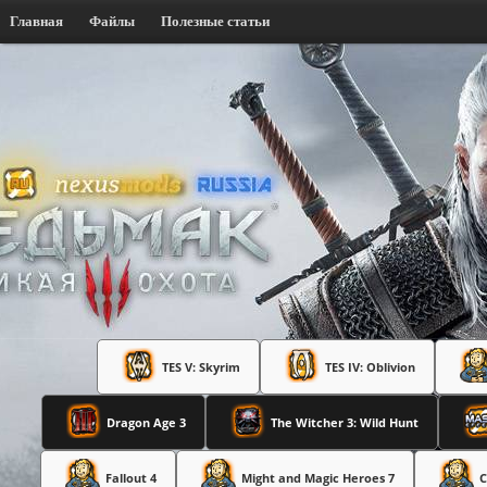
Главная
Файлы
Полезные статьи
TES V: Skyrim
TES IV: Oblivion
Dragon Age 3
The Witcher 3: Wild Hunt
Fallout 4
Might and Magic Heroes 7
C