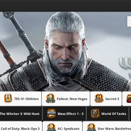
TES IV: Oblivion
Fallout: New Vegas
Sacred 3
The Witcher 3: Wild Hunt
Mass Effect 1 - 3
World Of Tanks
Call of Duty: Black Ops 3
AC: Syndicate
Star Wars: Battlefro