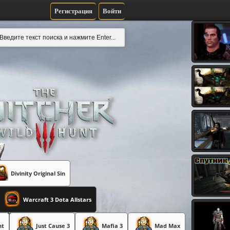
Регистрация
Войти
Divinity Original Sin
Warcraft 3 Dota Allstars
nt
Just Cause 3
Mafia 3
Mad Max