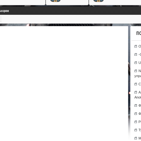
кации
П
О
-
U
N
упр
С
А
Anot
Ф
Ф
Р
T
М