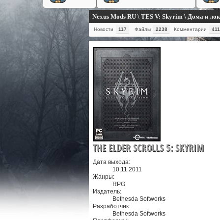
Nexus Mods RU \ TES V: Skyrim \ Дома и ло
Новости
117
Файлы
2238
Комментарии
411
THE ELDER SCROLLS 5: SKYRIM
Дата выхода:
10.11.2011
Жанры:
RPG
Издатель:
Bethesda Softworks
Разработчик:
Bethesda Softworks