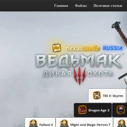
Главная
Файлы
Полезные статьи
TES V: Skyrim
Dragon Age 3
Fallout 4
Might and Magic Heroes 7