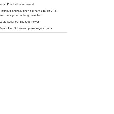
aruto Konoha Underground
нимация женской походки-бега-стойки v1-1 -
le running and walking animation
aruto Susanoo Ribcages Power
Mass Effect 3| Новые причёски для Шепа