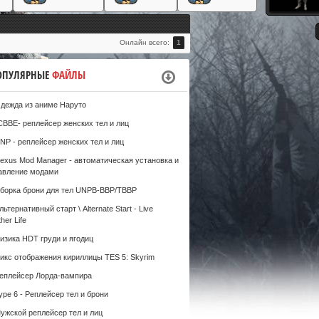
#
Онлайн всего:
1
ОПУЛЯРНЫЕ
ФАЙЛЫ
дежда из аниме Наруто
CBBE- реплейсер женских тел и лиц
NP - реплейсер женских тел и лиц
exus Mod Manager - автоматическая установка и
авление модами
борка брони для тел UNPB-BBP/TBBP
льтернативный старт \ Alternate Start - Live
her Life
изика HDT груди и ягодиц
икс отображения кириллицы TES 5: Skyrim
еплейсер Лорда-вампира
ype 6 - Реплейсер тел и брони
ужской реплейсер тел и лиц