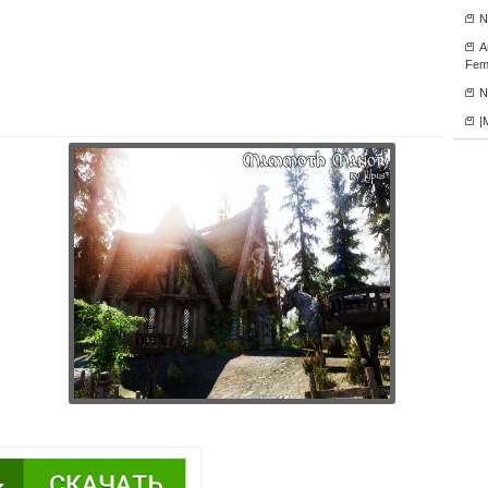
N
А
Fema
N
|