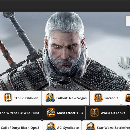
TES IV: Oblivion
Fallout: New Vegas
Sacred 3
The Witcher 3: Wild Hunt
Mass Effect 1 - 3
World Of Tanks
Call of Duty: Black Ops 3
AC: Syndicate
Star Wars: Battlefro