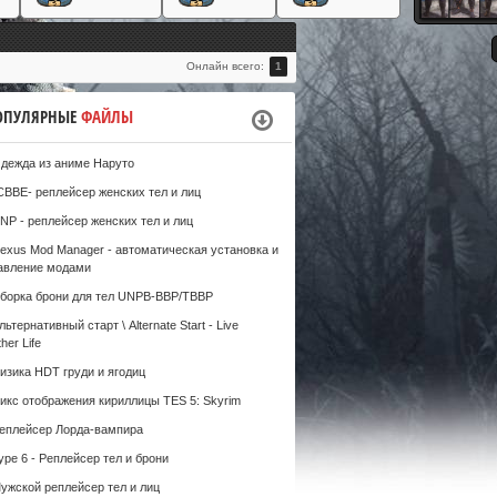
#
Онлайн всего:
1
ОПУЛЯРНЫЕ
ФАЙЛЫ
дежда из аниме Наруто
CBBE- реплейсер женских тел и лиц
NP - реплейсер женских тел и лиц
exus Mod Manager - автоматическая установка и
авление модами
борка брони для тел UNPB-BBP/TBBP
льтернативный старт \ Alternate Start - Live
her Life
изика HDT груди и ягодиц
икс отображения кириллицы TES 5: Skyrim
еплейсер Лорда-вампира
ype 6 - Реплейсер тел и брони
ужской реплейсер тел и лиц