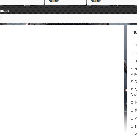
кации
П
О
-
U
N
упр
С
А
Anot
Ф
Ф
Р
T
М