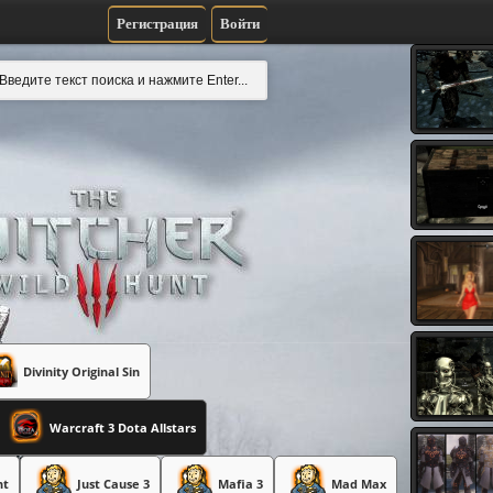
Регистрация
Войти
Divinity Original Sin
Warcraft 3 Dota Allstars
nt
Just Cause 3
Mafia 3
Mad Max