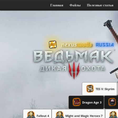
Главная
Файлы
Полезные статьи
TES V: Skyrim
Dragon Age 3
Fallout 4
Might and Magic Heroes 7