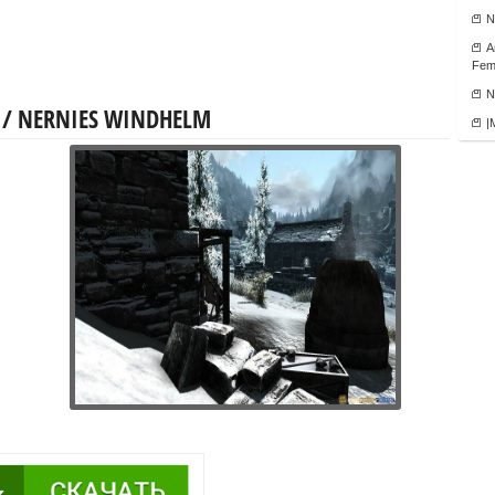
N
А
Fema
N
/ NERNIES WINDHELM
|