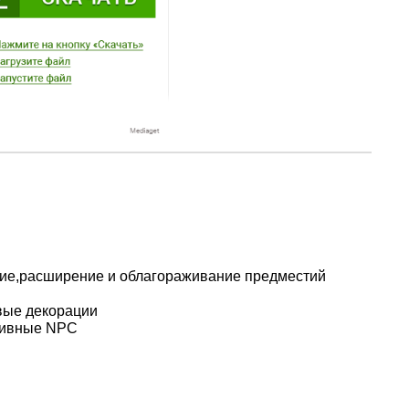
ие,расширение и облагораживание предместий
вые декорации
тивные NPC