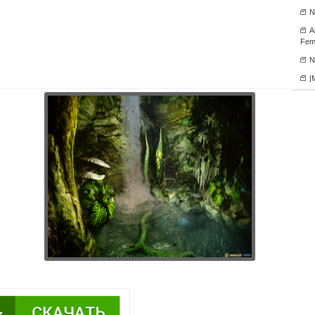
N
А
Fema
N
|