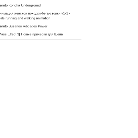
aruto Konoha Underground
нимация женской походки-бега-стойки v1-1 -
le running and walking animation
aruto Susanoo Ribcages Power
Mass Effect 3| Новые причёски для Шепа