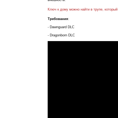
Ключ к дому можно найти в трупе, который
Требования
:
- Dawnguard DLC
- Dragonborn DLC