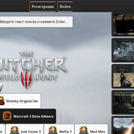
Регистрация
Войти
Divinity Original Sin
Warcraft 3 Dota Allstars
nt
Just Cause 3
Mafia 3
Mad Max