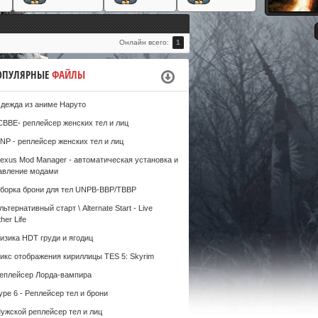
#
Онлайн всего:
1
ОПУЛЯРНЫЕ
ФАЙЛЫ
дежда из аниме Наруто
CBBE- реплейсер женских тел и лиц
NP - реплейсер женских тел и лиц
exus Mod Manager - автоматическая установка и
авление модами
борка брони для тел UNPB-BBP/TBBP
льтернативный старт \ Alternate Start - Live
her Life
изика HDT груди и ягодиц
икс отображения кириллицы TES 5: Skyrim
еплейсер Лорда-вампира
ype 6 - Реплейсер тел и брони
ужской реплейсер тел и лиц