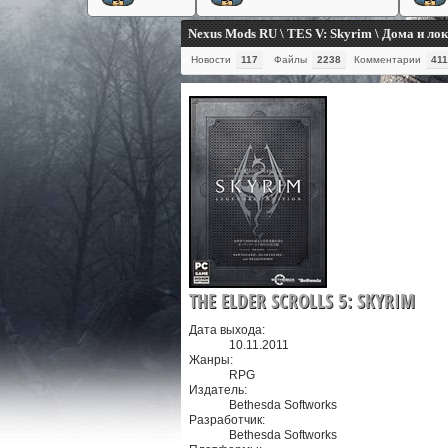
Nexus Mods RU \ TES V: Skyrim \ Дома и ло
Новости
117
Файлы
2238
Комментарии
411
THE ELDER SCROLLS 5: SKYRIM
Дата выхода:
10.11.2011
Жанры:
RPG
Издатель:
Bethesda Softworks
Разработчик:
Bethesda Softworks