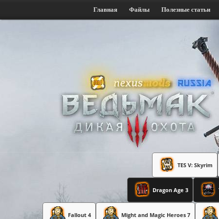
Главная
Файлы
Полезные статьи
TES V: Skyrim
Dragon Age 3
Fallout 4
Might and Magic Heroes 7