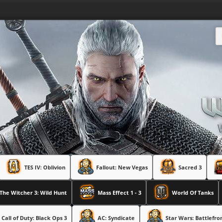
TES IV: Oblivion
Fallout: New Vegas
Sacred 3
The Witcher 3: Wild Hunt
Mass Effect 1 - 3
World Of Tanks
Call of Duty: Black Ops 3
AC: Syndicate
Star Wars: Battlefro