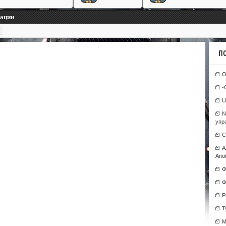
кации
П
О
-
U
N
упр
С
А
Anot
Ф
Ф
Р
T
М