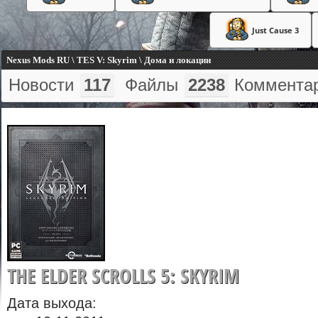
Just Cause 3
Nexus Mods RU \ TES V: Skyrim \ Дома и локации
Новости
117
Файлы
2238
Коммента
THE ELDER SCROLLS 5: SKYRIM
Дата выхода: