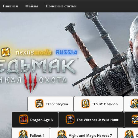
Главная
Файлы
Полезные статьи
TES V: Skyrim
TES IV: Oblivion
Dragon Age 3
The Witcher 3: Wild Hunt
Fallout 4
Might and Magic Heroes 7
C