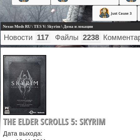
Just Cause 3
Nexus Mods RU \ TES V: Skyrim \ Дома и локации
Новости
117
Файлы
2238
Коммента
THE ELDER SCROLLS 5: SKYRIM
Дата выхода: