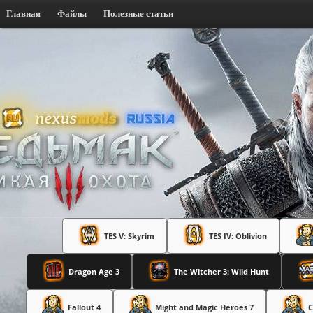
Главная
Файлы
Полезные статьи
TES V: Skyrim
TES IV: Oblivion
Dragon Age 3
The Witcher 3: Wild Hunt
Fallout 4
Might and Magic Heroes 7
C