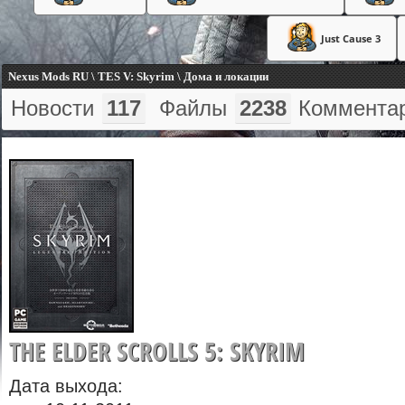
Just Cause 3
Nexus Mods RU \ TES V: Skyrim \ Дома и локации
Новости
117
Файлы
2238
Коммента
THE ELDER SCROLLS 5: SKYRIM
Дата выхода: