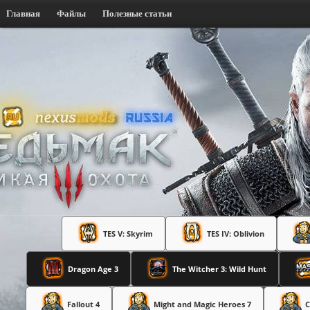
Главная
Файлы
Полезные статьи
TES V: Skyrim
TES IV: Oblivion
Dragon Age 3
The Witcher 3: Wild Hunt
Fallout 4
Might and Magic Heroes 7
C