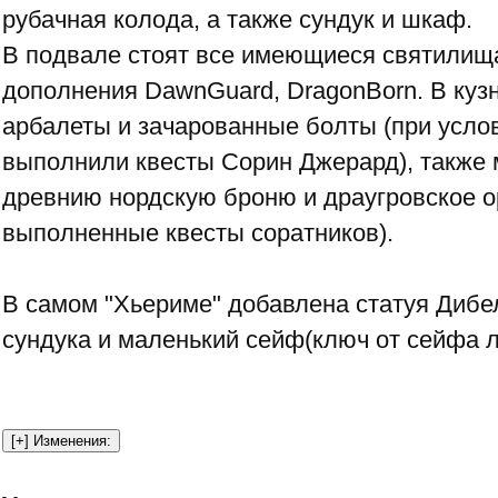
рубачная колода, а также сундук и шкаф.
В подвале стоят все имеющиеся святилища,
дополнения DawnGuard, DragonBorn. В куз
арбалеты и зачарованные болты (при усло
выполнили квесты Сорин Джерард), также
древнию нордскую броню и драугровское о
выполненные квесты соратников).
В самом "Хьериме" добавлена статуя Дибел
сундука и маленький сейф(ключ от сейфа 