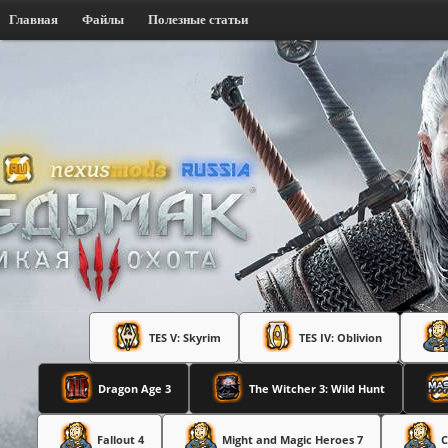
Главная
Файлы
Полезные статьи
TES V: Skyrim
TES IV: Oblivion
Dragon Age 3
The Witcher 3: Wild Hunt
Fallout 4
Might and Magic Heroes 7
C