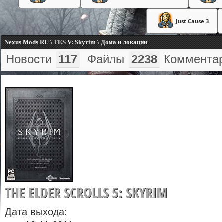
Just Cause 3
Nexus Mods RU \ TES V: Skyrim \ Дома и локации
Новости
117
Файлы
2238
Коммента
THE ELDER SCROLLS 5: SKYRIM
Дата выхода: