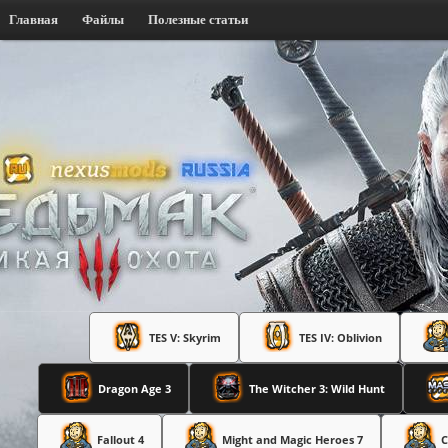
Главная
Файлы
Полезные статьи
TES V: Skyrim
TES IV: Oblivion
Dragon Age 3
The Witcher 3: Wild Hunt
Fallout 4
Might and Magic Heroes 7
C