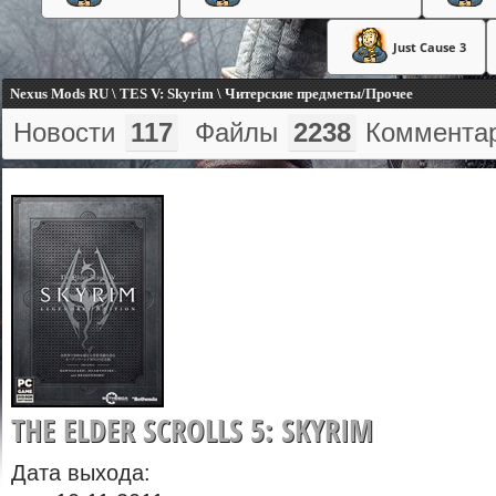
Just Cause 3
Nexus Mods RU \ TES V: Skyrim \ Читерские предметы/Прочее
Новости
117
Файлы
2238
Коммента
THE ELDER SCROLLS 5: SKYRIM
Дата выхода: